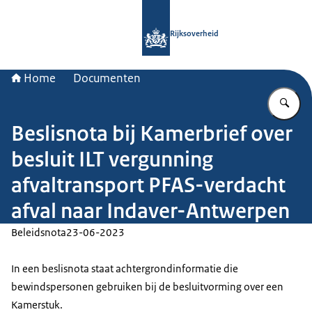
Naar de homepage van Rijksoverheid
Rijksoverheid
Home
Documenten
Vu
Beslisnota bij Kamerbrief over
besluit ILT vergunning
afvaltransport PFAS-verdacht
afval naar Indaver-Antwerpen
Beleidsnota
23-06-2023
In een beslisnota staat achtergrondinformatie die
bewindspersonen gebruiken bij de besluitvorming over een
Kamerstuk.