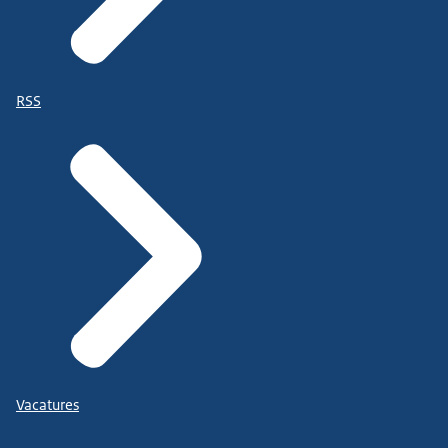
RSS
Vacatures