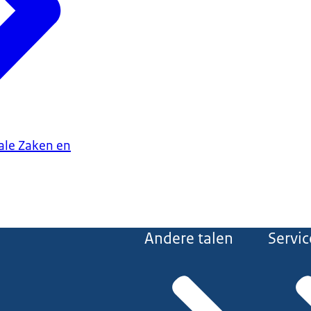
iale Zaken en
Andere talen
Servic