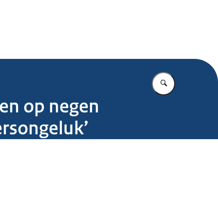
.nl
Vul in wat u z
Een op negen
ersongeluk’