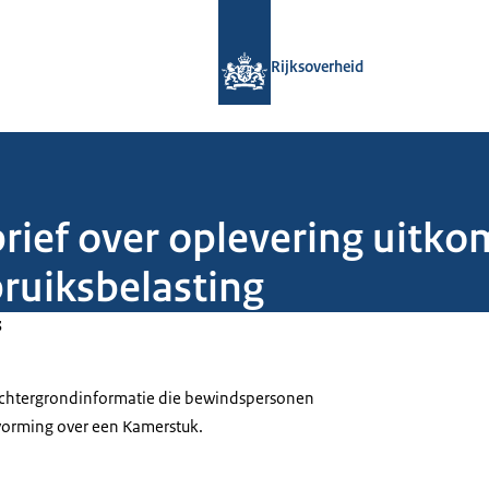
Naar de homepage van Rijksoverheid
Rijksoverheid
brief over oplevering uitk
bruiksbelasting
3
 achtergrondinformatie die bewindspersonen
tvorming over een Kamerstuk.