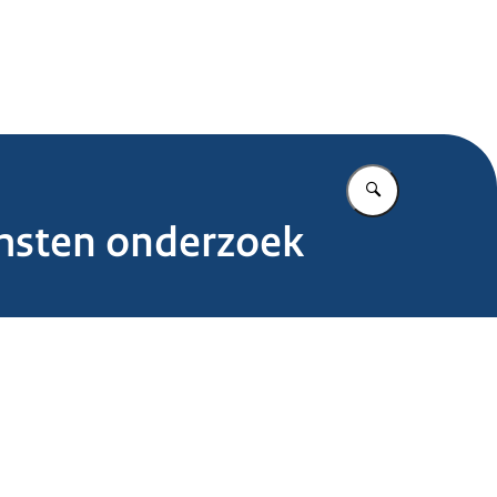
.nl
Vul in wat u z
omsten onderzoek