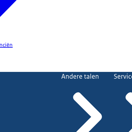
anciën
Andere talen
Servic