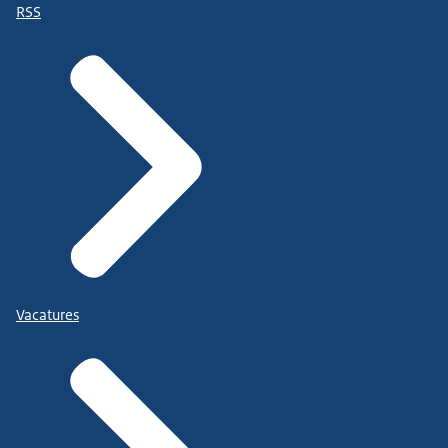
RSS
Vacatures