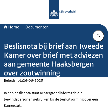
Naar de homepage van Rijksoverheid
Rijksoverheid
Home
Documenten
Vu
Beslisnota bij brief aan Tweede
Kamer over brief met adviezen
aan gemeente Haaksbergen
over zoutwinning
Beleidsnota
26-06-2023
In een beslisnota staat achtergrondinformatie die
bewindspersonen gebruiken bij de besluitvorming over een
Kamerstuk.