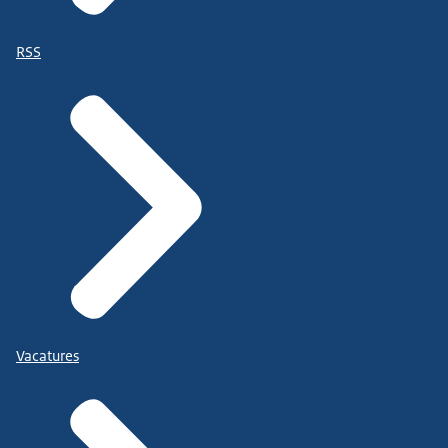
RSS
Vacatures