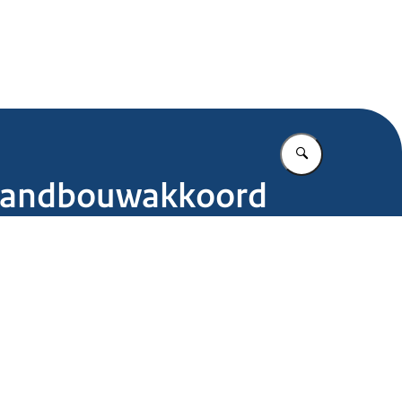
.nl
Vul in wat u z
n Landbouwakkoord