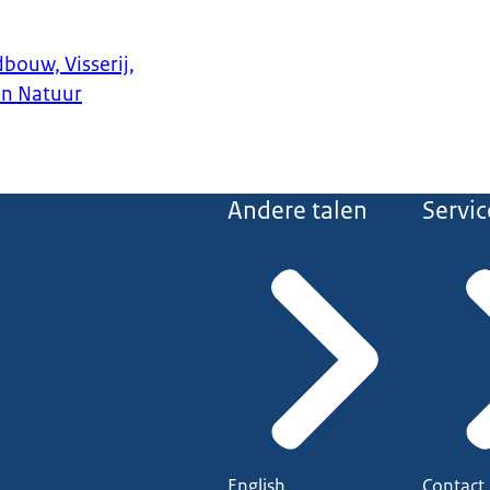
bouw, Visserij,
en Natuur
Andere talen
Servic
English
Contact