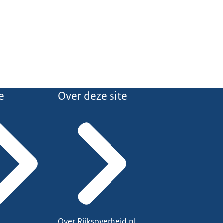
e
Over deze site
Over Rijksoverheid.nl