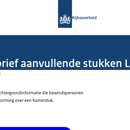
Naar de homepage van Rijksoverheid
Rijksoverheid
rbrief aanvullende stukke
3
 achtergrondinformatie die bewindspersonen
tvorming over een Kamerstuk.