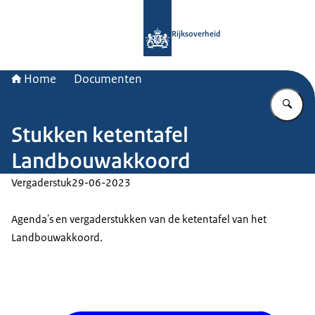
Naar de homepage van Rijksoverheid
Rijksoverheid
Home
Documenten
Vu
Stukken ketentafel
Landbouwakkoord
Vergaderstuk
29-06-2023
Agenda's en vergaderstukken van de ketentafel van het
Landbouwakkoord.