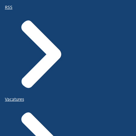
RSS
Vacatures