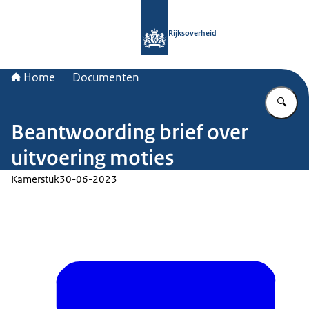
Naar de homepage van Rijksoverheid
Rijksoverheid
Home
Documenten
Vu
Beantwoording brief over
uitvoering moties
Kamerstuk
30-06-2023