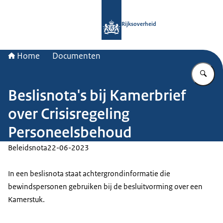
Naar de homepage van Rijksoverheid
Rijksoverheid
Home
Documenten
Vu
Beslisnota's bij Kamerbrief
over Crisisregeling
Personeelsbehoud
Beleidsnota
22-06-2023
In een beslisnota staat achtergrondinformatie die
bewindspersonen gebruiken bij de besluitvorming over een
Kamerstuk.