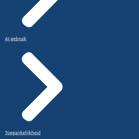
AI-gebruik
Toegankelijkheid