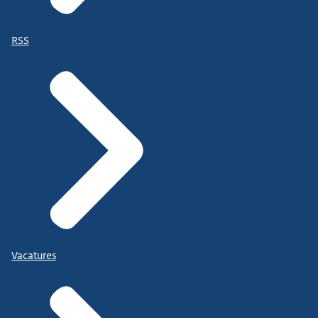
RSS
Vacatures