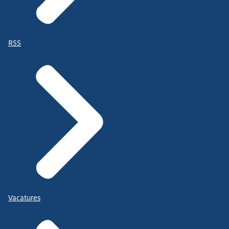
RSS
Vacatures