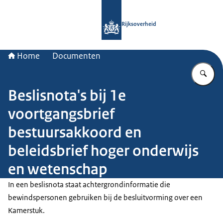
Naar de homepage van Rijksoverheid
Rijksoverheid
Home
Documenten
Vu
Beslisnota's bij 1e
voortgangsbrief
bestuursakkoord en
beleidsbrief hoger onderwijs
en wetenschap
In een beslisnota staat achtergrondinformatie die
bewindspersonen gebruiken bij de besluitvorming over een
Kamerstuk.