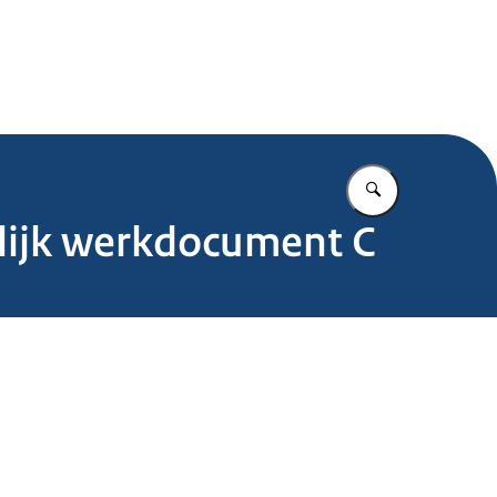
.nl
Vul in wat u z
lijk werkdocument C