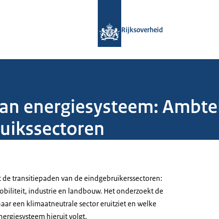
Naar de homepage van Rijksoverheid
Rijksoverheid
lan energiesysteem: Ambte
ruikssectoren
de transitiepaden van de eindgebruikerssectoren:
iliteit, industrie en landbouw. Het onderzoekt de
ar een klimaatneutrale sector eruitziet en welke
ergiesysteem hieruit volgt.