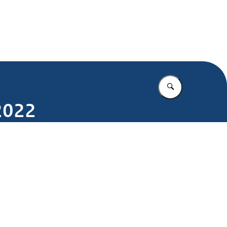
.nl
Vul in wat u z
2022