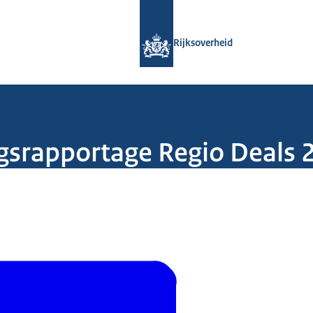
Naar de homepage van Rijksoverheid
Rijksoverheid
gsrapportage Regio Deals 