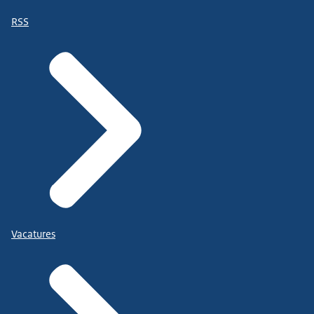
RSS
Vacatures