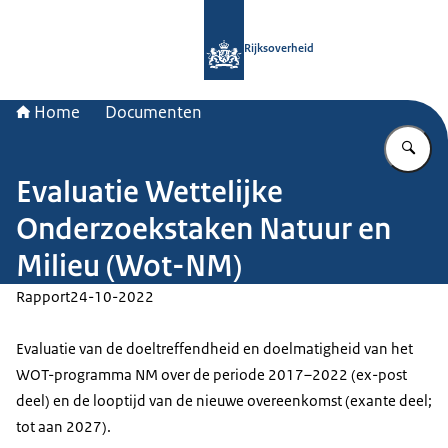
Naar de homepage van Rijksoverheid
Rijksoverheid
Home
Documenten
Vu
Evaluatie Wettelijke
Onderzoekstaken Natuur en
Milieu (Wot-NM)
Rapport
24-10-2022
Evaluatie van de doeltreffendheid en doelmatigheid van het
WOT-programma NM over de periode 2017–2022 (ex-post
deel) en de looptijd van de nieuwe overeenkomst (exante deel;
tot aan 2027).