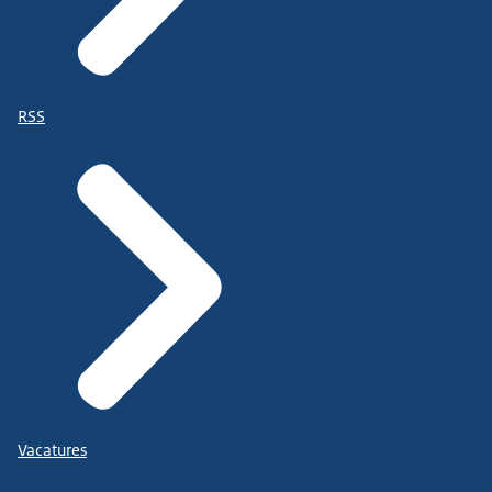
RSS
Vacatures