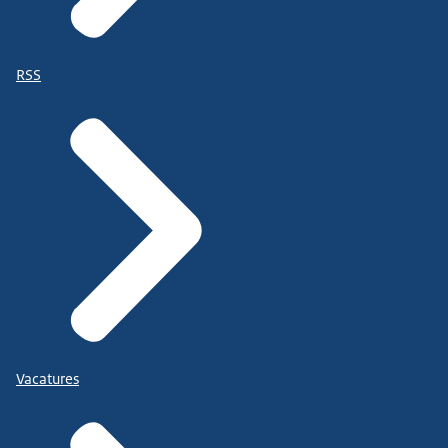
RSS
Vacatures