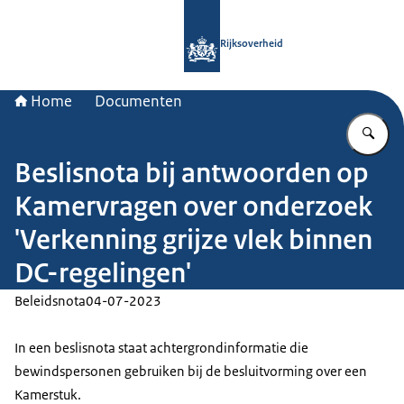
Naar de homepage van Rijksoverheid
Rijksoverheid
Home
Documenten
Vu
Beslisnota bij antwoorden op
Kamervragen over onderzoek
'Verkenning grijze vlek binnen
DC-regelingen'
Beleidsnota
04-07-2023
In een beslisnota staat achtergrondinformatie die
bewindspersonen gebruiken bij de besluitvorming over een
Kamerstuk.