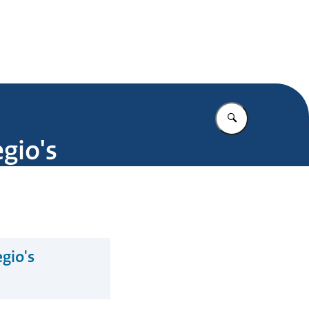
.nl
Vul in wat u z
egio's
egio's