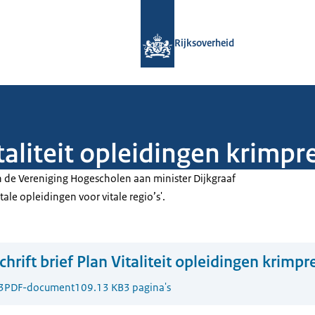
Naar de homepage van Rijksoverheid
Rijksoverheid
italiteit opleidingen krimpr
an de Vereniging Hogescholen aan minister Dijkgraaf
tale opleidingen voor vitale regio’s'.
chrift brief Plan Vitaliteit opleidingen krimpr
3
PDF-document
109.13 KB
3 pagina's