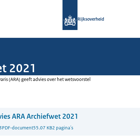
Naar de homepage van Rijksoverheid
Rijksoverheid
et 2021
ris (ARA) geeft advies over het wetsvoorstel
ies ARA Archiefwet 2021
3
PDF-document
55.07 KB
2 pagina's