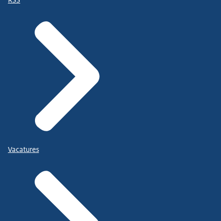
RSS
Vacatures