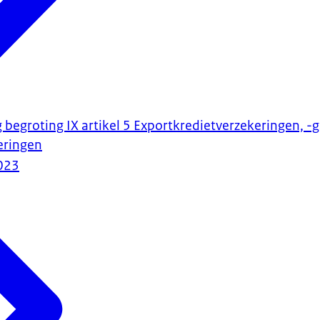
 begroting IX artikel 5 Exportkredietverzekeringen, -
eringen
023