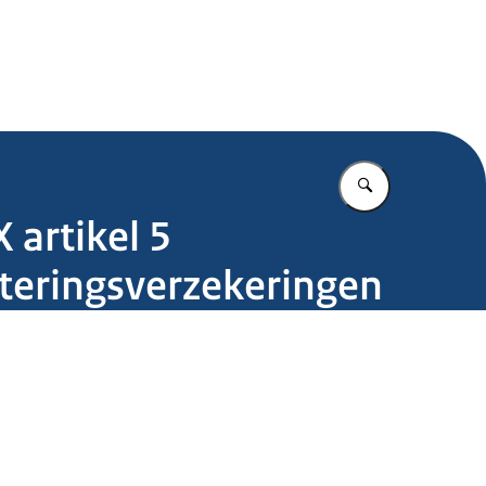
.nl
Vul in wat u z
 artikel 5
steringsverzekeringen