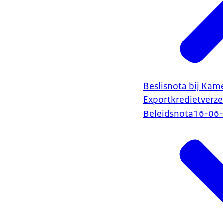
Beslisnota bij Kame
Exportkredietverze
Beleidsnota
16-06