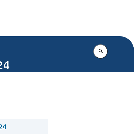
.nl
Vul in wat u z
24
24