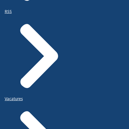
RSS
Vacatures