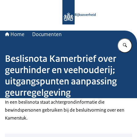
Naar de homepage van Rijksoverheid
Rijksoverheid
Home
Documenten
Vu
Beslisnota Kamerbrief over
geurhinder en veehouderij;
uitgangspunten aanpassing
geurregelgeving
In een beslisnota staat achtergrondinformatie die
bewindspersonen gebruiken bij de besluitvorming over een
Kamerstuk.