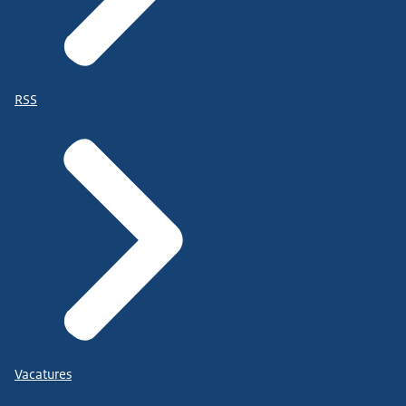
RSS
Vacatures