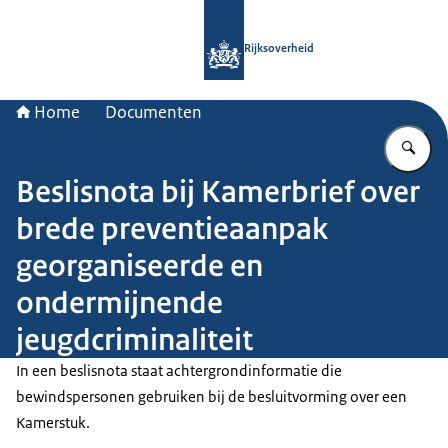
Naar de homepage van Rijksoverheid
Rijksoverheid
Home
Documenten
Vu
Beslisnota bij Kamerbrief over
brede preventieaanpak
georganiseerde en
ondermijnende
jeugdcriminaliteit
In een beslisnota staat achtergrondinformatie die
bewindspersonen gebruiken bij de besluitvorming over een
Kamerstuk.