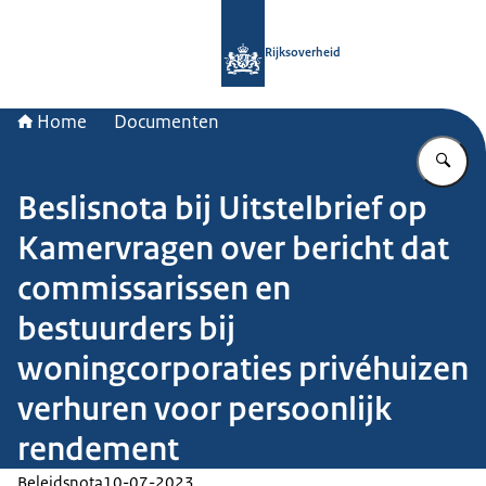
Naar de homepage van Rijksoverheid
Rijksoverheid
Home
Documenten
Vu
Beslisnota bij Uitstelbrief op
Kamervragen over bericht dat
commissarissen en
bestuurders bij
woningcorporaties privéhuizen
verhuren voor persoonlijk
rendement
Beleidsnota
10-07-2023