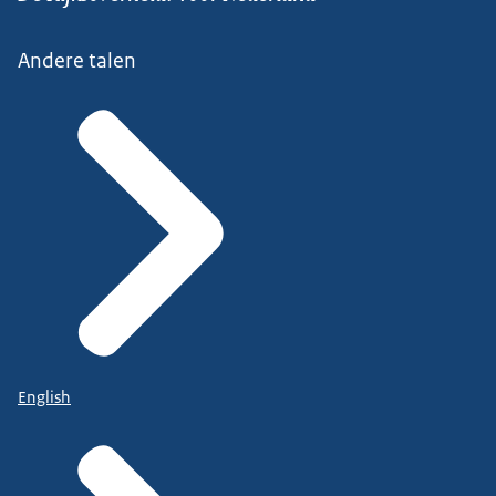
Andere talen
English