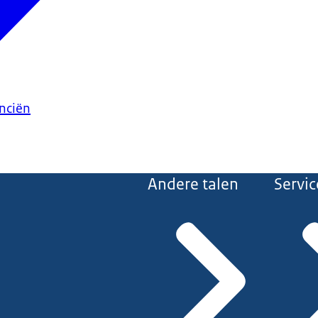
anciën
Andere talen
Servic