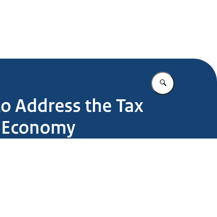
.nl
Vul in wat u z
o Address the Tax
he Economy