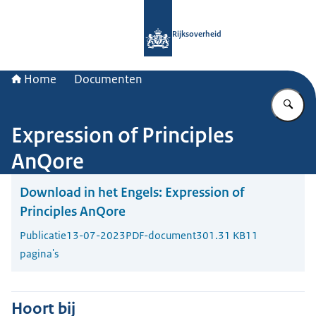
Naar de homepage van Rijksoverheid
Rijksoverheid
Home
Documenten
Vu
Expression of Principles
AnQore
Download in het Engels:
Expression of
Principles AnQore
Publicatie
13-07-2023
PDF-document
301.31 KB
11
pagina's
Hoort bij