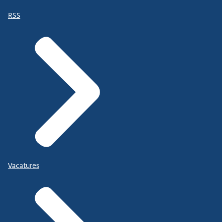
RSS
Vacatures