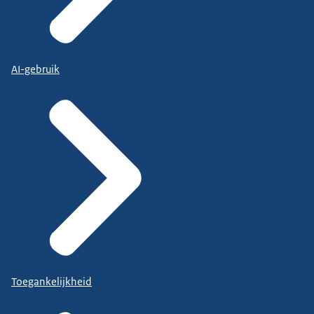
AI-gebruik
Toegankelijkheid