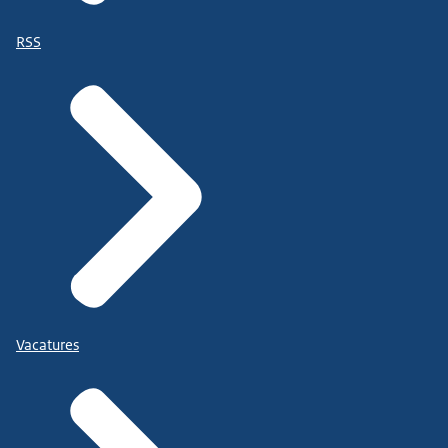
RSS
Vacatures