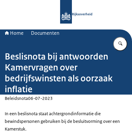
Naar de homepage van Rijksoverheid
Rijksoverheid
Home
Documenten
Vu
Beslisnota bij antwoorden
Kamervragen over
bedrijfswinsten als oorzaak
inflatie
Beleidsnota
06-07-2023
In een beslisnota staat achtergrondinformatie die
bewindspersonen gebruiken bij de besluitvorming over een
Kamerstuk.