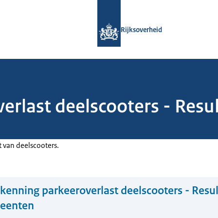
Naar de homepage van Rijksoverheid
Rijksoverheid
erlast deelscooters - Resu
t van deelscooters.
kenning parkeeroverlast deelscooters - Resu
meenten