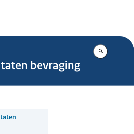
.nl
Vul in wat u z
ltaten bevraging
ltaten