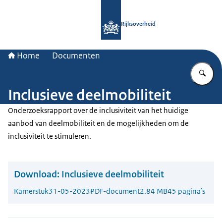
Naar de homepage van Rijksoverheid
Rijksoverheid
Home
Documenten
Vu
Inclusieve deelmobiliteit
Onderzoeksrapport over de inclusiviteit van het huidige
aanbod van deelmobiliteit en de mogelijkheden om de
inclusiviteit te stimuleren.
Download:
Inclusieve deelmobiliteit
Kamerstuk
31-05-2023
PDF-document
2.84 MB
45 pagina's