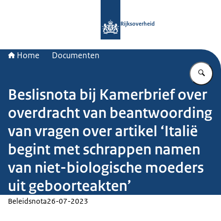
Naar de homepage van Rijksoverheid
Rijksoverheid
Home
Documenten
Vu
Beslisnota bij Kamerbrief over
overdracht van beantwoording
van vragen over artikel ‘Italië
begint met schrappen namen
van niet-biologische moeders
uit geboorteakten’
Beleidsnota
26-07-2023