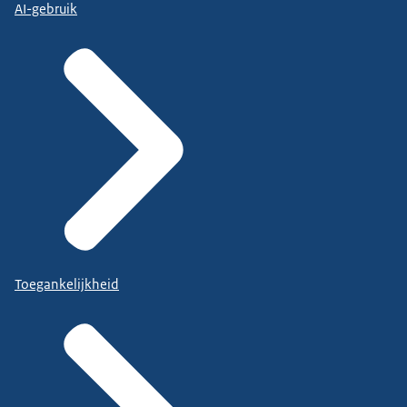
AI-gebruik
Toegankelijkheid