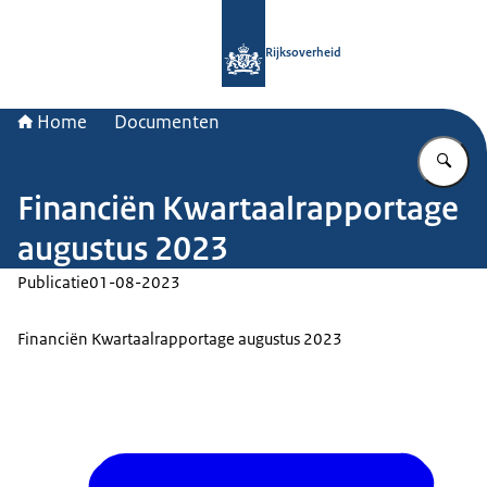
Naar de homepage van Rijksoverheid
Rijksoverheid
Home
Documenten
Vu
Financiën Kwartaalrapportage
augustus 2023
Publicatie
01-08-2023
Financiën Kwartaalrapportage augustus 2023