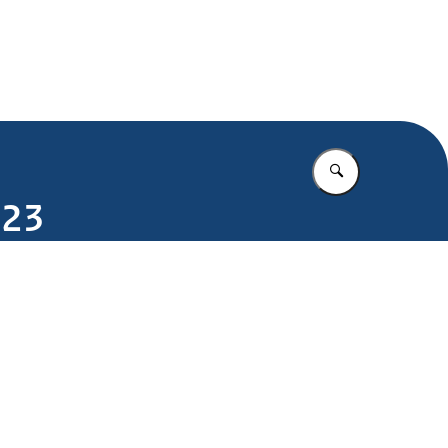
.nl
Vul in wat u z
023