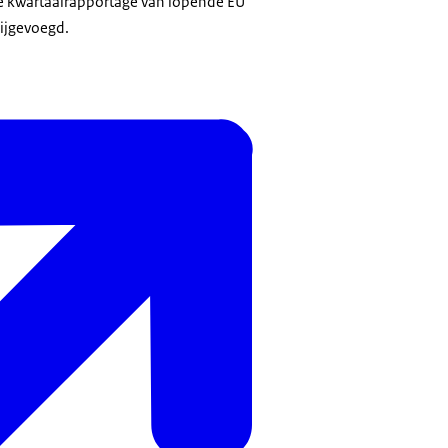
e kwartaalrapportage van lopende EU
ijgevoegd.