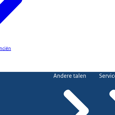
anciën
Andere talen
Servic