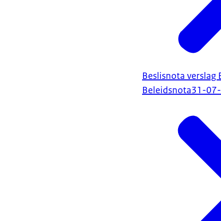
Beslisnota verslag
Beleidsnota
31-07