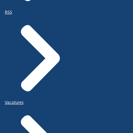
RSS
Vacatures