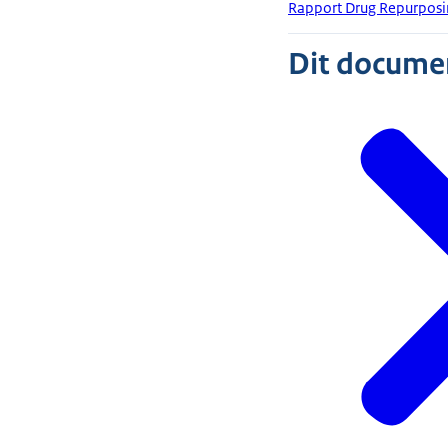
Rapport Drug Repurpos
Dit document