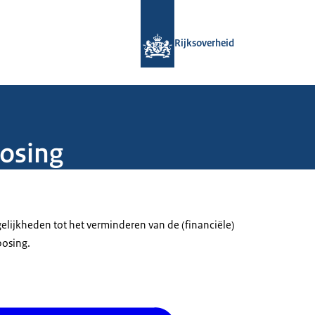
Naar de homepage van Rijksoverheid
Rijksoverheid
osing
lijkheden tot het verminderen van de (financiële)
posing.