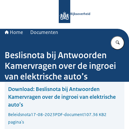
Naar de homepage van Rijksoverheid
Rijksoverheid
Home
Documenten
Vu
Beslisnota bij Antwoorden
Kamervragen over de ingroei
van elektrische auto’s
Download:
Beslisnota bij Antwoorden
Kamervragen over de ingroei van elektrische
auto’s
Beleidsnota
17-08-2023
PDF-document
107.36 KB
2
pagina's