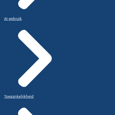
AI-gebruik
Toegankelijkheid