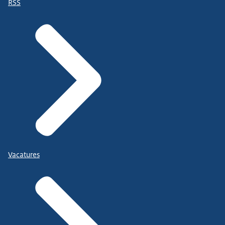
RSS
Vacatures