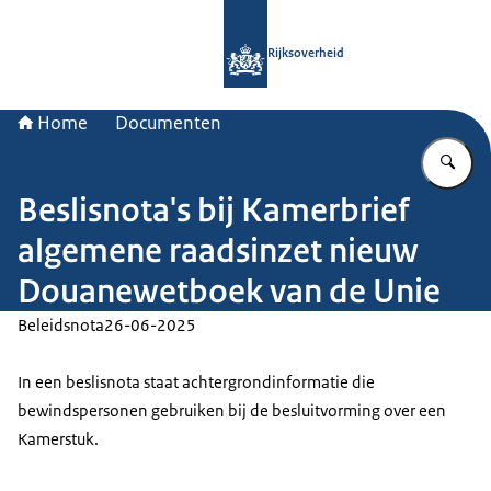
Naar de homepage van Rijksoverheid
Rijksoverheid
Home
Documenten
Vu
Beslisnota's bij Kamerbrief
algemene raadsinzet nieuw
Douanewetboek van de Unie
Beleidsnota
26-06-2025
In een beslisnota staat achtergrondinformatie die
bewindspersonen gebruiken bij de besluitvorming over een
Kamerstuk.