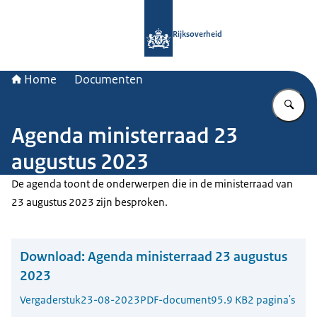
Naar de homepage van Rijksoverheid
Rijksoverheid
Home
Documenten
Vu
Agenda ministerraad 23
augustus 2023
De agenda toont de onderwerpen die in de ministerraad van
23 augustus 2023 zijn besproken.
Download:
Agenda ministerraad 23 augustus
2023
Vergaderstuk
23-08-2023
PDF-document
95.9 KB
2 pagina's