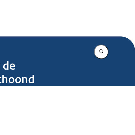
.nl
Vul in wat u z
 de
schoond