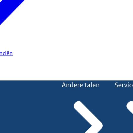
anciën
Andere talen
Servic