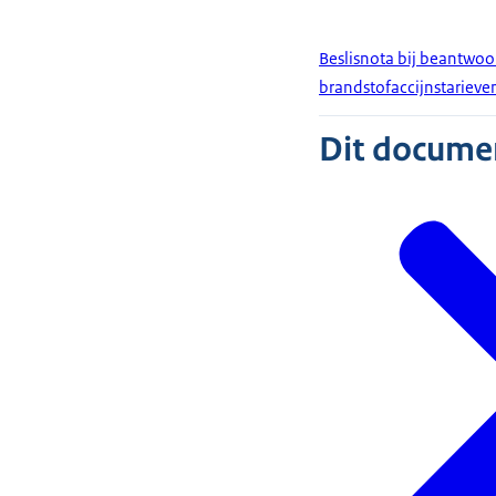
Beslisnota bij beantwo
brandstofaccijnstarieve
Dit document