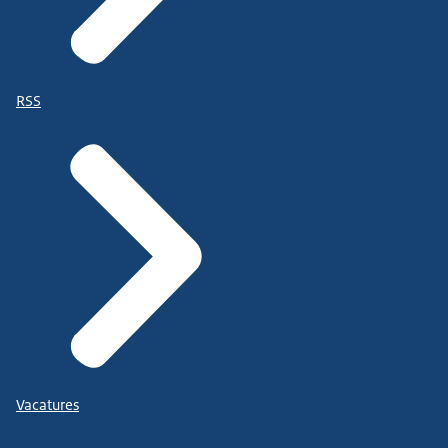
RSS
Vacatures