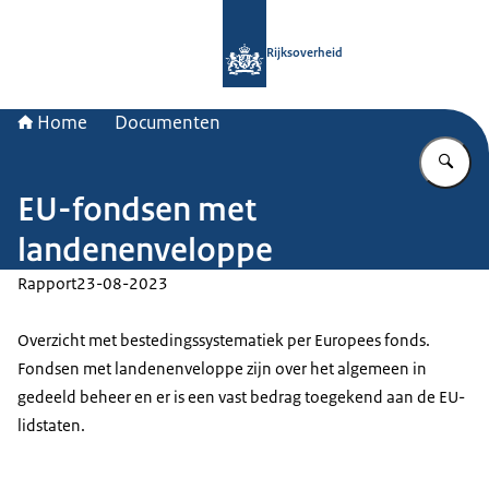
Naar de homepage van Rijksoverheid
Rijksoverheid
Home
Documenten
Vu
EU-fondsen met
landenenveloppe
Rapport
23-08-2023
Overzicht met bestedingssystematiek per Europees fonds.
Fondsen met landenenveloppe zijn over het algemeen in
gedeeld beheer en er is een vast bedrag toegekend aan de EU-
lidstaten.