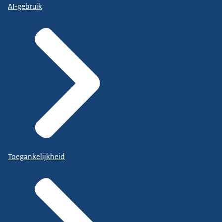
AI-gebruik
Toegankelijkheid