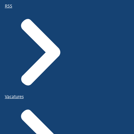
RSS
Vacatures