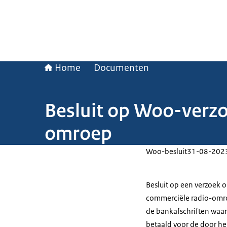
Home
Documenten
Besluit op Woo-verzoe
omroep
Woo-besluit
31-08-202
Besluit op een verzoek o
commerciële radio-omro
de bankafschriften waaru
betaald voor de door h