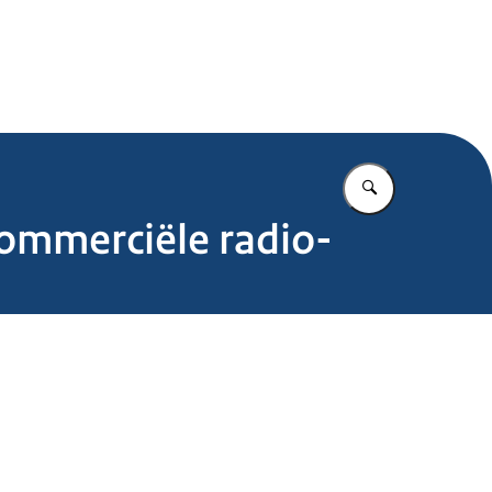
.nl
Vul in wat u z
commerciële radio-