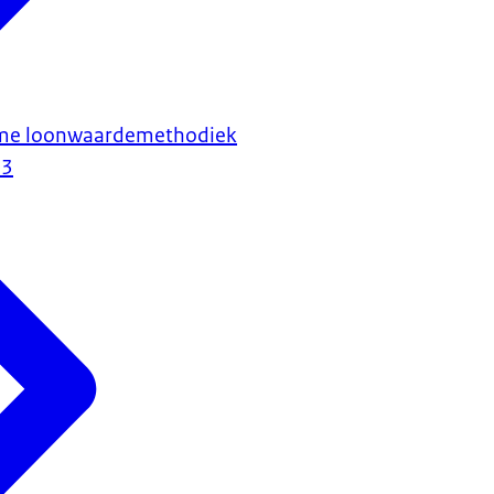
rme loonwaardemethodiek
23