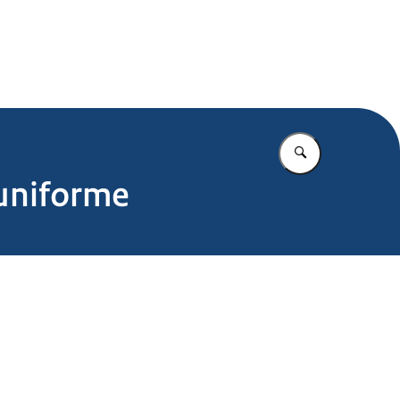
.nl
Vul in wat u z
 uniforme