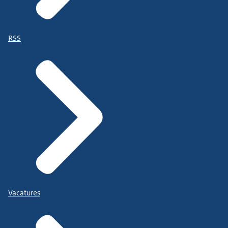
RSS
Vacatures