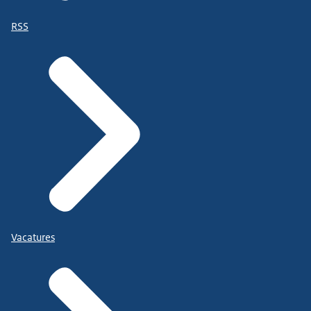
RSS
Vacatures