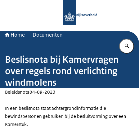
Naar de homepage van Rijksoverheid
Rijksoverheid
Home
Documenten
Vu
Beslisnota bij Kamervragen
over regels rond verlichting
windmolens
Beleidsnota
04-09-2023
In een beslisnota staat achtergrondinformatie die
bewindspersonen gebruiken bij de besluitvorming over een
Kamerstuk.