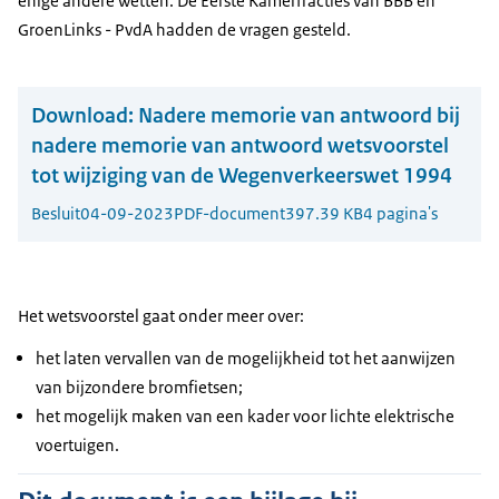
enige andere wetten. De Eerste Kamerfracties van BBB en
GroenLinks - PvdA hadden de vragen gesteld.
Download:
Nadere memorie van antwoord bij
nadere memorie van antwoord wetsvoorstel
tot wijziging van de Wegenverkeerswet 1994
Besluit
04-09-2023
PDF-document
397.39 KB
4 pagina's
Het wetsvoorstel gaat onder meer over:
het laten vervallen van de mogelijkheid tot het aanwijzen
van bijzondere bromfietsen;
het mogelijk maken van een kader voor lichte elektrische
voertuigen.