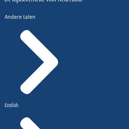
Andere talen
English